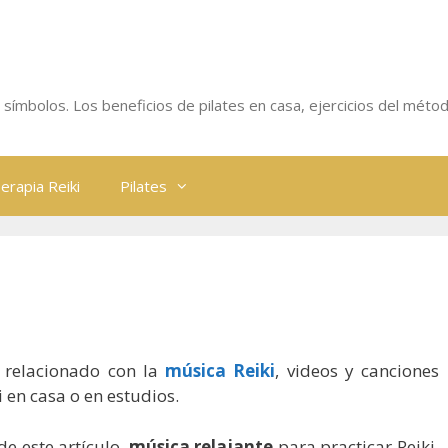
 y símbolos. Los beneficios de pilates en casa, ejercicios del métod
erapia Reiki
Pilates
o relacionado con la
música Reiki
, videos y canciones
 en casa o en estudios.
de este artículo,
música relajante
para practicar Reiki.