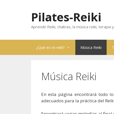
Skip
to
Pilates-Reiki
content
Aprende Reiki, chakras, la música reiki, terapia
¿Qué es el reiki?
Música Reiki
T
Música Reiki
En esta página encontrará todo l
adecuados para la práctica del Reiki
Encontrará varias melodías al final 